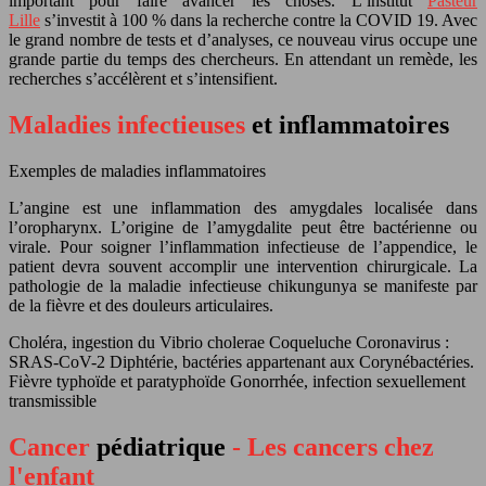
important pour faire avancer les choses. L’institut
Pasteur
Lille
s’investit à 100 % dans la recherche contre la COVID 19. Avec
le grand nombre de tests et d’analyses, ce nouveau virus occupe une
grande partie du temps des chercheurs. En attendant un remède, les
recherches s’accélèrent et s’intensifient.
Maladies infectieuses
et inflammatoires
Exemples de maladies inflammatoires
L’angine est une inflammation des amygdales localisée dans
l’oropharynx. L’origine de l’amygdalite peut être bactérienne ou
virale. Pour soigner l’inflammation infectieuse de l’appendice, le
patient devra souvent accomplir une intervention chirurgicale. La
pathologie de la maladie infectieuse chikungunya se manifeste par
de la fièvre et des douleurs articulaires.
Choléra, ingestion du Vibrio cholerae
Coqueluche
Coronavirus :
SRAS-CoV-2
Diphtérie, bactéries appartenant aux Corynébactéries.
Fièvre typhoïde et paratyphoïde
Gonorrhée, infection sexuellement
transmissible
Cancer
pédiatrique
- Les cancers chez
l'enfant